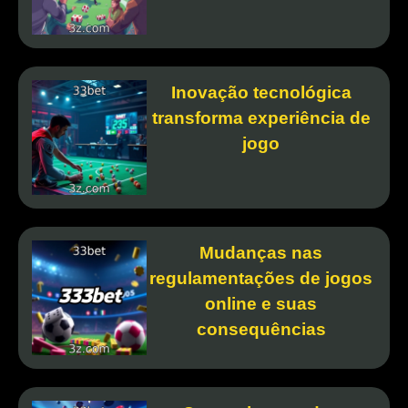
Inovação tecnológica
transforma experiência de
jogo
Mudanças nas
regulamentações de jogos
online e suas
consequências