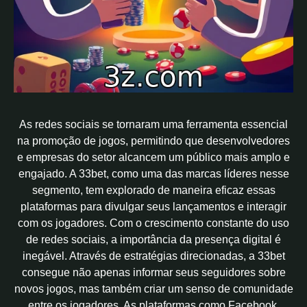
As redes sociais se tornaram uma ferramenta essencial
na promoção de jogos, permitindo que desenvolvedores
e empresas do setor alcancem um público mais amplo e
engajado. A 33bet, como uma das marcas líderes nesse
segmento, tem explorado de maneira eficaz essas
plataformas para divulgar seus lançamentos e interagir
com os jogadores. Com o crescimento constante do uso
de redes sociais, a importância da presença digital é
inegável. Através de estratégias direcionadas, a 33bet
consegue não apenas informar seus seguidores sobre
novos jogos, mas também criar um senso de comunidade
entre os jogadores. As plataformas como Facebook,