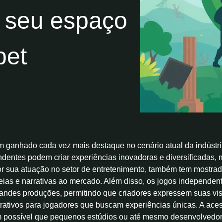
 seu espaço
bet
 ganhado cada vez mais destaque no cenário atual da indústr
dentes podem criar experiências inovadoras e diversificadas,
or sua atuação no setor de entretenimento, também tem mostrad
eias e narrativas ao mercado. Além disso, os jogos independen
andes produções, permitindo que criadores expressem suas visõe
trativos para jogadores que buscam experiências únicas. A aces
m possível que pequenos estúdios ou até mesmo desenvolvedor