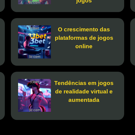
jogos
O crescimento das
plataformas de jogos
online
Tendências em jogos
de realidade virtual e
aumentada