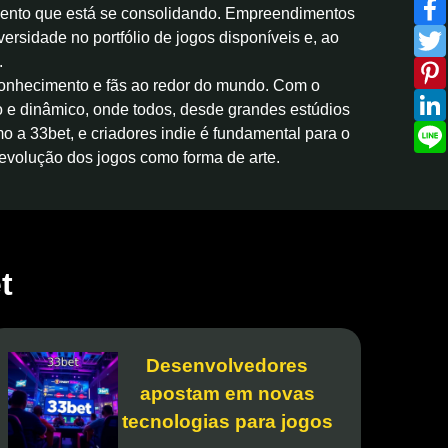
ento que está se consolidando. Empreendimentos
sidade no portfólio de jogos disponíveis e, ao
.
conhecimento e fãs ao redor do mundo. Com o
o e dinâmico, onde todos, desde grandes estúdios
o a 33bet, e criadores indie é fundamental para o
 evolução dos jogos como forma de arte.
t
Desenvolvedores
apostam em novas
tecnologias para jogos