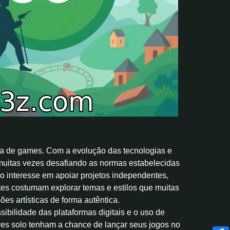
ia de games. Com a evolução das tecnologias e
 muitas vezes desafiando as normas estabelecidas
o interesse em apoiar projetos independentes,
tes costumam explorar temas e estilos que muitas
s artísticas de forma autêntica.
sibilidade das plataformas digitais e o uso de
es solo tenham a chance de lançar seus jogos no