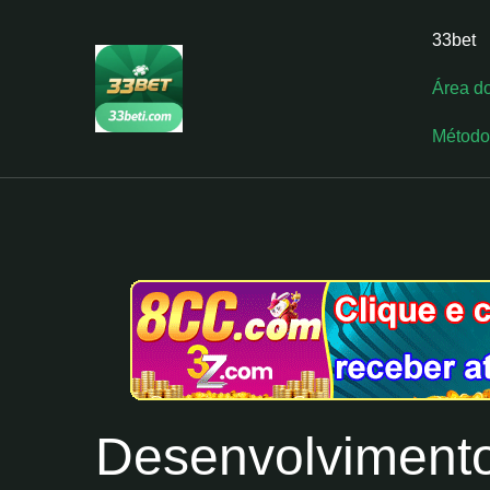
33bet
Área d
Método
Desenvolvimento