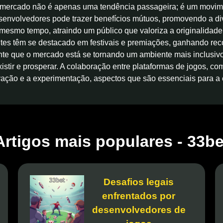
 mercado não é apenas uma tendência passageira; é um movim
nvolvedores pode trazer benefícios mútuos, promovendo a diver
mesmo tempo, atraindo um público que valoriza a originalidade
tes têm se destacado em festivais e premiações, ganhando re
dente que o mercado está se tornando um ambiente mais inclusiv
ir e prosperar. A colaboração entre plataformas de jogos, com
inovação e a experimentação, aspectos que são essenciais para a
Artigos mais populares - 33be
Desafios legais
enfrentados por
desenvolvedores de