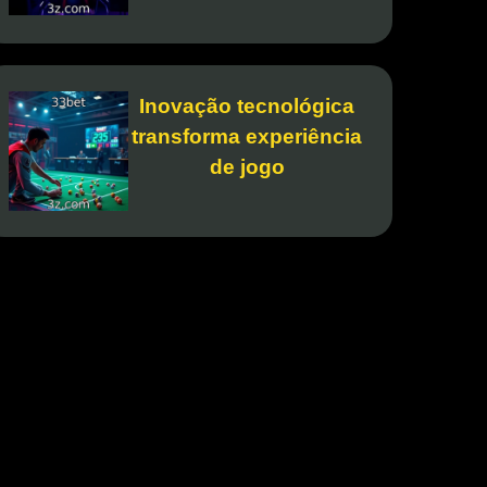
Inovação tecnológica
transforma experiência
de jogo