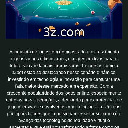
A indústria de jogos tem demonstrado um crescimento
explosivo nos últimos anos, e as perspectivas para o
futuro são ainda mais promissoras. Empresas como a
33bet estão se destacando nesse cenário dinâmico,
investindo em tecnologia e inovação para capturar uma
fatia maior desse mercado em expansão. Com a
crescente popularidade dos jogos online, especialmente
entre as novas gerações, a demanda por experiências de
jogo imersivas e envolventes nunca foi tão alta. Um dos
principais fatores que impulsionam esse crescimento é o
avanço das tecnologias de realidade virtual e
aumentada, que estão transformando a forma como os