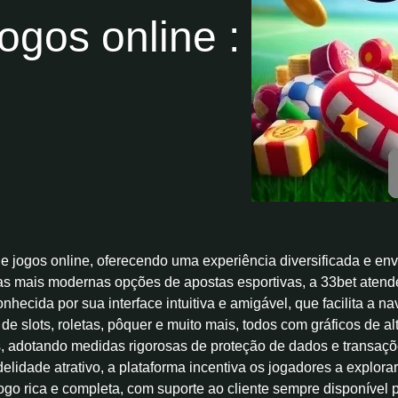
gos online :
e jogos online, oferecendo uma experiência diversificada e en
s mais modernas opções de apostas esportivas, a 33bet atende 
nhecida por sua interface intuitiva e amigável, que facilita a 
slots, roletas, pôquer e muito mais, todos com gráficos de al
 adotando medidas rigorosas de proteção de dados e transaçõ
lidade atrativo, a plataforma incentiva os jogadores a explor
jogo rica e completa, com suporte ao cliente sempre disponível