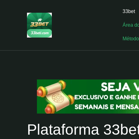
33bet
Área d
Método
Plataforma 33bet