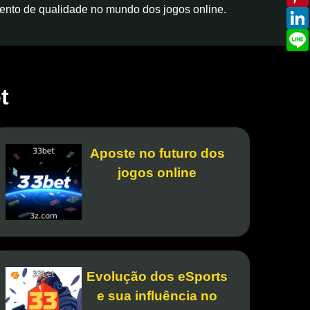
ento de qualidade no mundo dos jogos online.
t
Aposte no futuro dos
jogos online
Evolução dos eSports
e sua influência no