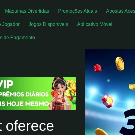
Máquinas Divertidas
Promoções Atuais
Apostas Aces
o Jogador
Jogos Disponíveis
Aplicativo Móvel
s de Pagamento
 oferece