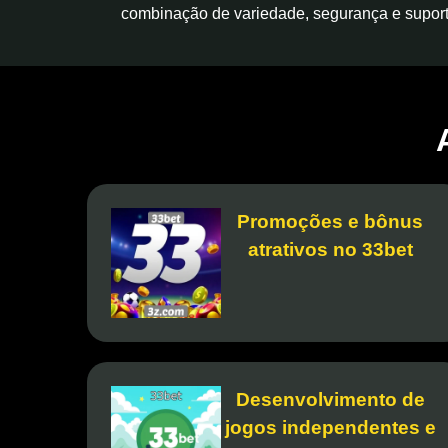
combinação de variedade, segurança e suport
Promoções e bônus
atrativos no 33bet
Desenvolvimento de
jogos independentes e