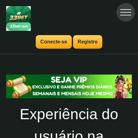
Conecte-se
Registro
Experiência do
usuário na