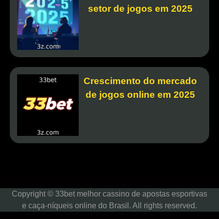
setor de jogos em 2025
Crescimento do mercado
de jogos online em 2025
Copyright © 33bet melhor cassino de apostas esportivas
e caça-níqueis online do Brasil. All rights reserved.