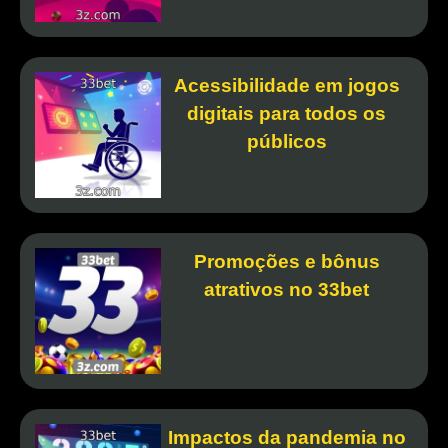
Acessibilidade em jogos
digitais para todos os
públicos
Promoções e bônus
atrativos no 33bet
Impactos da pandemia no