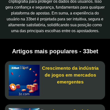
criptografia para proteger os dados dos usuários. Isso
gera confiança e segurança, fundamentais para qualquer
plataforma de apostas. Em suma, a experiência do
usuário na 33bet é projetada para ser intuitiva, segura e
altamente satisfatória, solidificando sua posição como
uma das principais escolhas entre os apostadores.
Artigos mais populares - 33bet
Crescimento da indústria
de jogos em mercados
emergentes