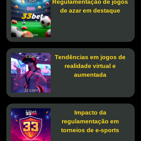
Regulamentação de jogos
de azar em destaque
Tendências em jogos de
realidade virtual e
aumentada
Impacto da
regulamentação em
torneios de e-sports